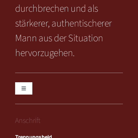
durchbrechen und als
stärkerer, authentischerer
Mann aus der Situation
hervorzugehen.
Toggle
Navigation
KONTAKT
Anschrift
IMPRESSUM
Trennungsheld