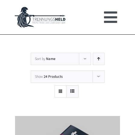
Skip
to
Togg
content
HOME
Navi
UMFRAGE
Sort by
Name
Show
24 Products
ERSTE HILFE
BROSCHÜRE
SHOP