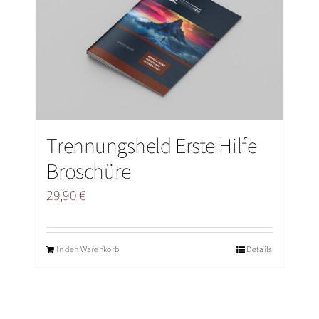
BLOG
VIDEO
ÜBER UNS
Trennungsheld Erste Hilfe
Broschüre
29,90
€
In den Warenkorb
Details