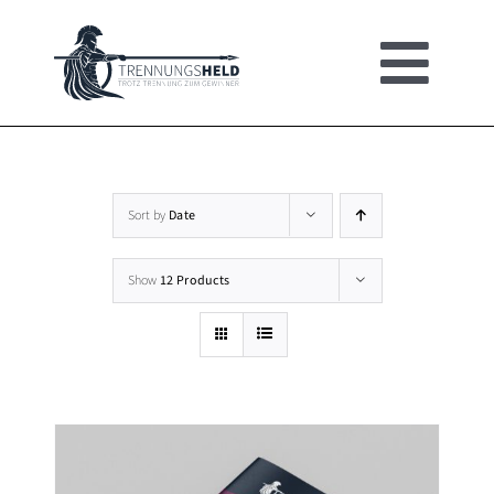
Skip
to
Togg
content
HOME
Navi
UMFRAGE
Sort by
Date
Show
12 Products
ERSTE HILFE
BROSCHÜRE
SHOP