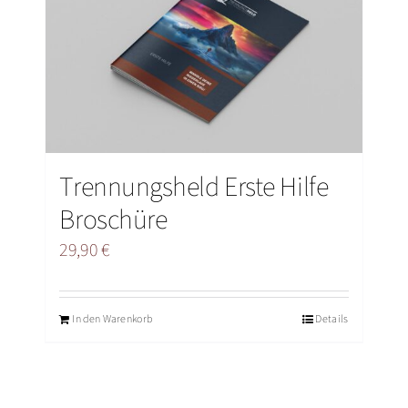
BLOG
VIDEO
ÜBER UNS
Trennungsheld Erste Hilfe
Broschüre
29,90
€
In den Warenkorb
Details