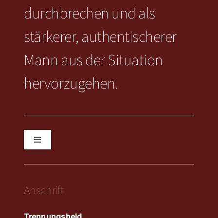
durchbrechen und als
stärkerer, authentischerer
Mann aus der Situation
hervorzugehen.
Toggle
Navigation
KONTAKT
Anschrift
IMPRESSUM
Trennungsheld