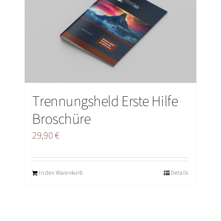
BLOG
VIDEO
ÜBER UNS
Trennungsheld Erste Hilfe
Broschüre
29,90
€
In den Warenkorb
Details