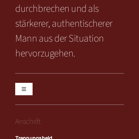
durchbrechen und als
stärkerer, authentischerer
Mann aus der Situation
hervorzugehen.
Toggle
Navigation
KONTAKT
Anschrift
IMPRESSUM
Trennungsheld