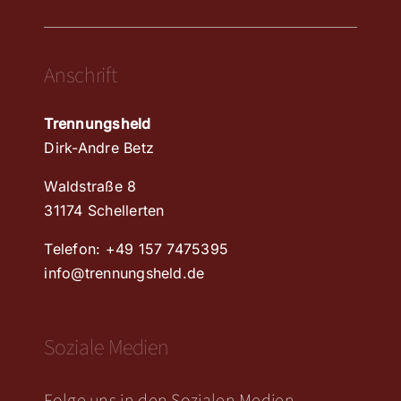
Navigation
KONTAKT
Anschrift
IMPRESSUM
Trennungsheld
DATENSCHUTZERKLÄRUNG
Dirk-Andre Betz
Waldstraße 8
RICHTLINIE FÜR RÜCKERSTATTUNG UND RÜCKGABEN
31174 Schellerten
Telefon: +49 157 7475395
info@trennungsheld.de
Soziale Medien
Folge uns in den Sozialen Medien.