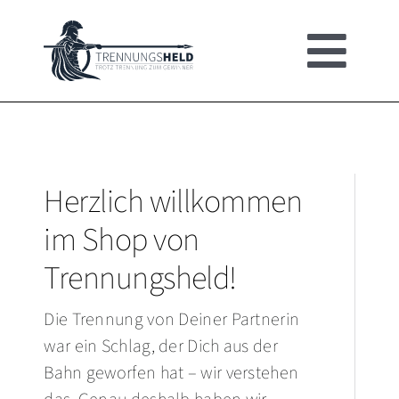
Skip
to
Togg
content
HOME
Navi
UMFRAGE
Herzlich willkommen
im Shop von
ERSTE HILFE
Trennungsheld!
BROSCHÜRE
Die Trennung von Deiner Partnerin
war ein Schlag, der Dich aus der
SHOP
Bahn geworfen hat – wir verstehen