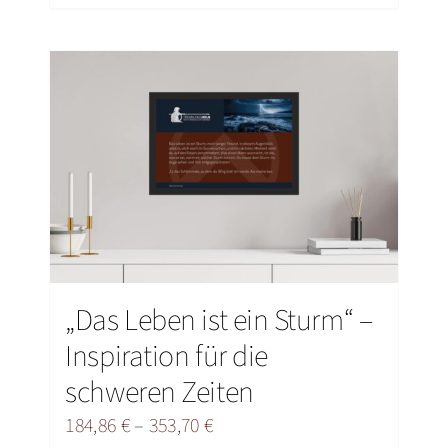
Produkt
weist
mehrere
Varianten
auf.
Die
Optionen
können
auf
der
„Das Leben ist ein Sturm“ –
Produktseite
Inspiration für die
gewählt
werden
schweren Zeiten
Preisspanne:
184,86
€
–
353,70
€