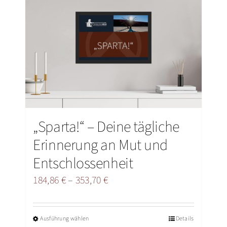
„Sparta!“ – Deine tägliche
Erinnerung an Mut und
Entschlossenheit
Preisspanne:
184,86
€
–
353,70
€
184,86 €
bis
Ausführung wählen
Dieses
Details
353,70 €