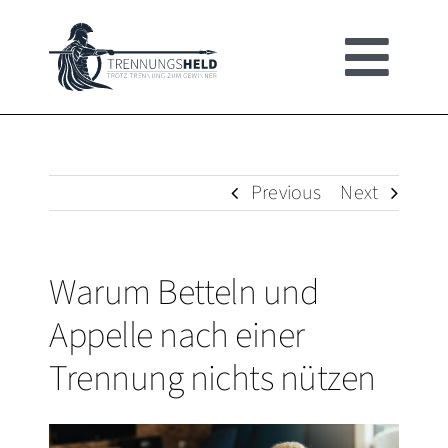
Skip
to
Togg
content
HOME
Navi
ÜBER
Previous
Next
TRENNUNGSHEL
Warum Betteln und
Appelle nach einer
UMFRAGE
Trennung nichts nützen
MÄNNER