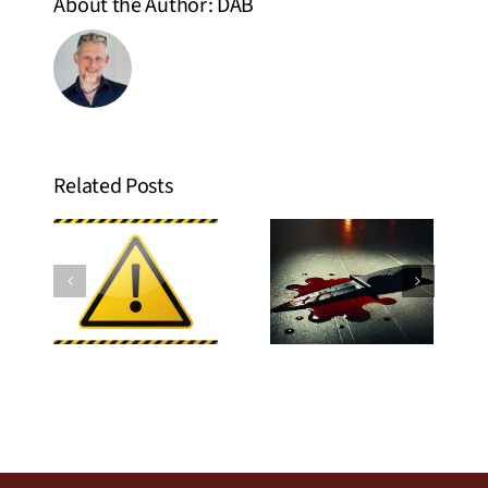
About the Author:
DAB
ing
„The
Related Posts
:
Promise You
m
Erweiterter
Made“ –
r
Suizid und
Wenn
ner
Trennungstötungen:
Versprechen
ng
Eine
gebrochen
e
differenzierte
werden und
ür
Betrachtung
Männer
-
zurückbleiben
innen