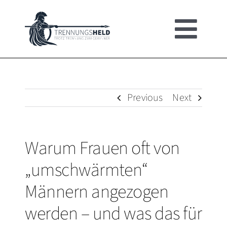
Skip
to
Togg
content
HOME
Navi
ÜBER
Previous
Next
TRENNUNGSHEL
Warum Frauen oft von
„umschwärmten“
UMFRAGE
Männern angezogen
werden – und was das für
MÄNNER