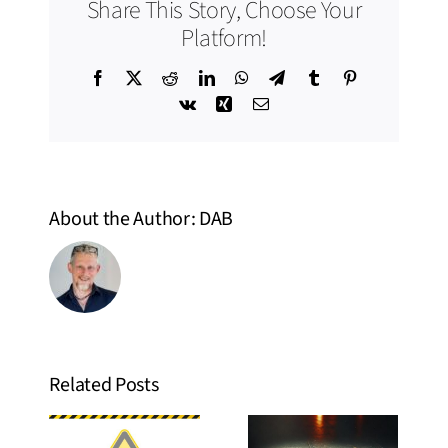
Share This Story, Choose Your
Platform!
Facebook
X
Reddit
LinkedIn
WhatsApp
Telegram
Tumblr
Pinterest
Vk
Xing
Email
About the Author:
DAB
ing
„The
Related Posts
:
Promise You
m
Erweiterter
Made“ –